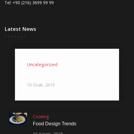
Tel: +90 (216) 3699 99 99
Latest News
Uncategorized
Hello world!
10
Ocak,
2019
Cooking
Food Design Trends
16
Kasım,
2018