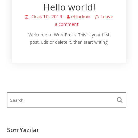
Hello world!
Ocak 10, 2019
etliadmin
Leave
a comment
Welcome to WordPress. This is your first
post. Edit or delete it, then start writing!
Son Yazılar