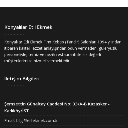
Konyalılar Etli Ekmek
Konyalılar Etli Ekmek Fırın Kebap (Tandır) Salonları 1994 yılından
itibaren kaliteli lezzet anlayışından ödün vermeden, güleryüzlü
personeliyle, temiz ve nezih restaurantı ile siz değerli
müşterilerimize hizmet vermektedir.
İletişim Bilgileri
Şemsettin Günaltay Caddesi No: 33/A-B Kazasker -
Kadıköy/İST.
Email:
bilgi@etliekmek.com.tr