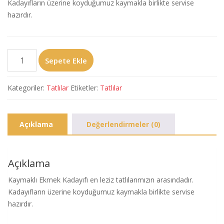
Kadayıfların üzerine koyduğumuz kaymakla birlikte servise
hazırdır.
Ekmek
Sepete Ekle
Kadayıfı
(Kaymaklı)
Kategoriler:
Tatlılar
Etiketler:
Tatlılar
adet
Açıklama
Değerlendirmeler (0)
Açıklama
Kaymaklı Ekmek Kadayıfı en leziz tatlılarımızın arasındadır.
Kadayıfların üzerine koyduğumuz kaymakla birlikte servise
hazırdır.