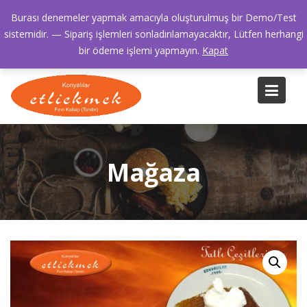
Skip
bilgi@etliekmek.com.tr
Kazasker Kadıköy
Burası denemeler yapmak amacıyla oluşturulmuş bir Demo/Test
to
0216 445 42 42
sistemidir. — Sipariş işlemleri sonladırılamayacaktır, Lütfen herhangi
content
bir ödeme işlemi yapmayın.
Kapat
Mağaza