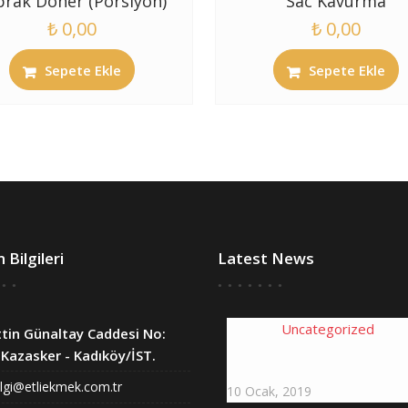
prak Döner (Porsiyon)
Sac Kavurma
₺
0,00
₺
0,00
Sepete Ekle
Sepete Ekle
m Bilgileri
Latest News
Uncategorized
tin Günaltay Caddesi No:
Kazasker - Kadıköy/İST.
Hello world!
ilgi@etliekmek.com.tr
10
Ocak,
2019