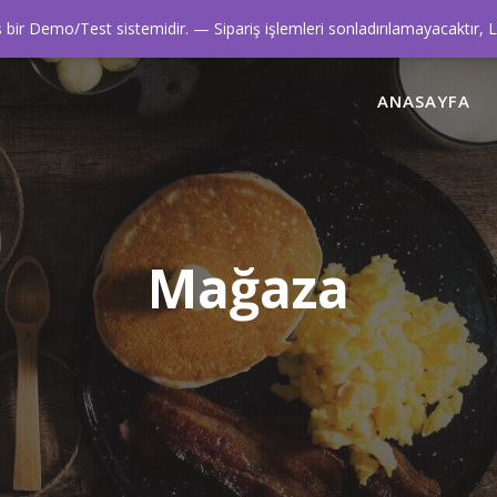
0216 445 42 42
ir Demo/Test sistemidir. — Sipariş işlemleri sonladırılamayacaktır, 
ANASAYFA
Mağaza