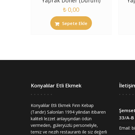
Yaprak Döner (Dürüm)
Ya
₺
0,00
Sepete Ekle
Konyalılar Etli Ekmek
İletişi
Konyalılar Etli Ekmek Fırın Kebap
Şemset
(Tandır) Salonları 1994 yılından itibaren
33/A-B 
kaliteli lezzet anlayışından ödün
vermeden, güleryüzlü personeliyle,
Email:
b
temiz ve nezih restaurantı ile siz değerli