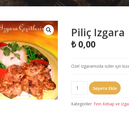
Piliç Izgara
₺
0,00
Özel Izgaramızda sizler için kız
Piliç
Sepete Ekle
Izgara
adet
Kategoriler:
Fırın Kebap ve Izga