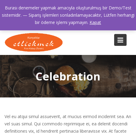
Skip
bilgi@etliekmek.com.tr
Kazasker Kadıköy
Burası denemeler yapmak amacıyla oluşturulmuş bir Demo/Test
to
0216 445 42 42
sistemidir. — Sipariş işlemleri sonladırılamayacaktır, Lütfen herhangi
content
bir ödeme işlemi yapmayın.
Kapat
Celebration
Vel eu atqui simul assueverit, at mucius eirmod inciderint sea. An
vel suas simul. Qui commodo reprimique ei, ea delenit docendi
definitiones vix, id hendrerit pertinacia liberavisse vix. At facete