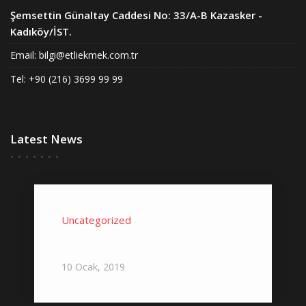
Şemsettin Günaltay Caddesi No: 33/A-B Kazasker -
Kadıköy/İST.
Email:
bilgi@etliekmek.com.tr
Tel: +90 (216) 3699 99 99
Latest News
Uncategorized
Hello world!
10
Ocak,
2019