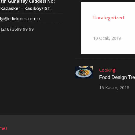
tin Günaltay Caddesi No:
Kazasker - Kadıköy/İST.
Uncategorized
ilgi@etliekmek.com.tr
Hello world!
 (216) 3699 99 99
10
Ocak,
2019
Cooking
Food Design Tr
16
Kasım,
2018
mes