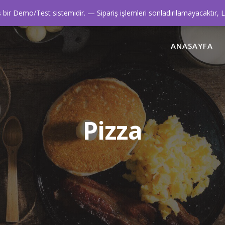
0216 445 42 42
ir Demo/Test sistemidir. — Sipariş işlemleri sonladırılamayacaktır, 
ANASAYFA
Pizza