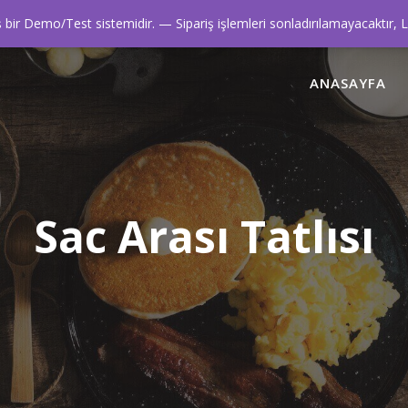
0216 445 42 42
ir Demo/Test sistemidir. — Sipariş işlemleri sonladırılamayacaktır, 
ANASAYFA
Sac Arası Tatlısı