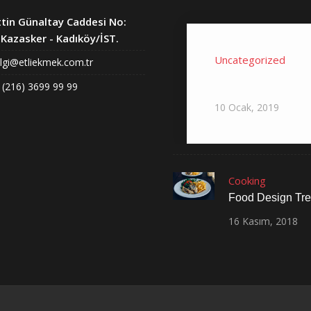
tin Günaltay Caddesi No:
Kazasker - Kadıköy/İST.
Uncategorized
ilgi@etliekmek.com.tr
Hello world!
 (216) 3699 99 99
10
Ocak,
2019
Cooking
Food Design Tr
16
Kasım,
2018